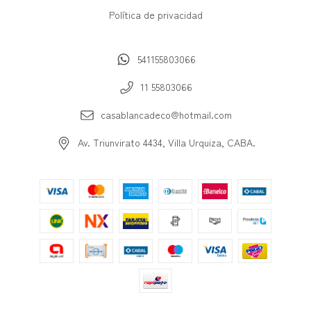
Política de privacidad
541155803066
11 55803066
casablancadeco@hotmail.com
Av. Triunvirato 4434, Villa Urquiza, CABA.